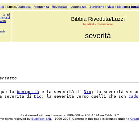
ice
|
Parole
:
Alfabetica
-
Frequenza
-
Rovesciate
-
Lunghezza
-
Statistiche
|
Aiuto
|
Biblioteca Intra
[
«
»
]
trentasei
Bibbia Riveduta/Luzzi
venti
IntraText - Concordanze
mente
severità
e
ersetto
que la 
benignità
 e la 
severità
 di 
Dio
; la severità verso

a severità di 
Dio
; la 
severità
 verso quelli che son 
cadu
Best viewed with any browser at 800x600 or 768x1024 on Tablet PC
me rights reserved by
EuloTech SRL
- 1996-2007. Content in this page is licensed under a
Creat