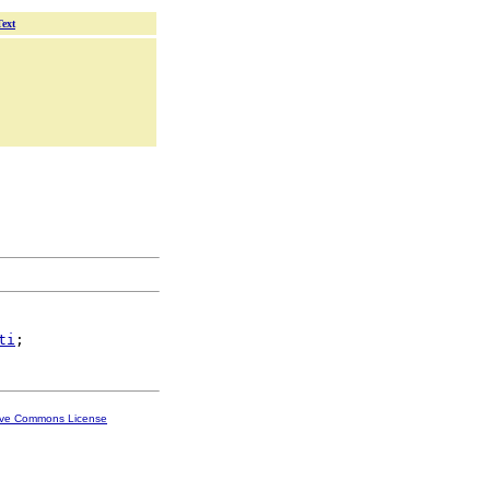
Text
ti
ive Commons License