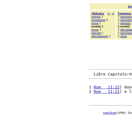
Ind
Alfabetica
[
«
»
]
Frequenza
settuplo
1
2
settecento
severamente
6
2
settecento
severe
1
2
settennio
severità 2
2 severità
severo
3
2
sfacciata
sfacciata
1
2
sfavillant
sfacciatamente
2
2
sferza
Libro Capitolo:V
1 
Rom   11:22
| dun
2 
Rom   11:22
| e l
IntraText®
(V89) - So