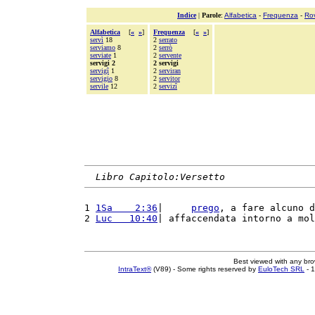
Indice
|
Parole
:
Alfabetica
-
Frequenza
-
Ro
Alfabetica
[
«
»
]
Frequenza
[
«
»
]
servì
18
2
serrato
serviamo
8
2
serrò
serviate
1
2
servente
servigi 2
2 servigi
servigî
1
2
serviran
servigio
8
2
servitor
servile
12
2
servizî
Libro Capitolo:Versetto
1 
1Sa    2:36
|     
prego
, a fare alcuno d
2 
Luc   10:40
| affaccendata intorno a mol
Best viewed with any br
IntraText®
(V89) - Some rights reserved by
EuloTech SRL
- 1