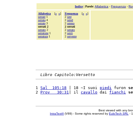
Indice
|
Parole
:
Alfabetica
-
Frequenza
-
Ro
Alfabetica
[
«
»
]
Frequenza
[
«
»
]
serrare
1
2
sere
serrata
4
2
sered
serrate
3
2
sereno
serrati 2
2 serrati
serrato
2
2
serrato
serratone
1
2
serrò
serratura
1
2
servente
Libro Capitolo:Versetto
1 
Sal  105:18
 | 18 ~I suoi 
piedi
 furon 
se
2 
Prov   30:31
| il 
cavallo
 dai 
fianchi
se
Best viewed with any br
IntraText®
(V89) - Some rights reserved by
EuloTech SRL
- 1