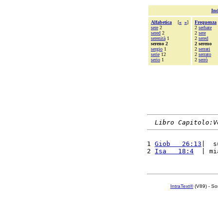
Ind
Alfabetica
[
«
»
]
Frequenza
sere
2
2
serbate
sered
2
2
sere
serenità
1
2
sered
sereno 2
2 sereno
sergio
1
2
serrati
serie
12
2
serrato
serio
1
2
serrò
Libro Capitolo:V
1 
Giob   26:13
|  s
2 
Isa   18:4
  | mi
IntraText®
(V89) - So