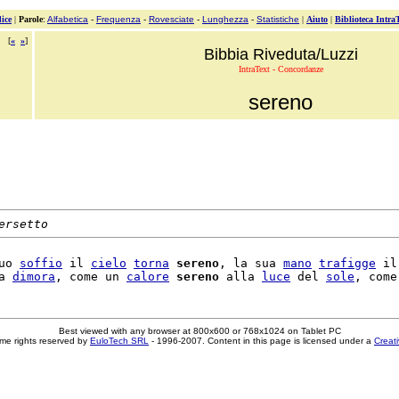
ice
|
Parole
:
Alfabetica
-
Frequenza
-
Rovesciate
-
Lunghezza
-
Statistiche
|
Aiuto
|
Biblioteca Intra
[
«
»
]
Bibbia Riveduta/Luzzi
IntraText - Concordanze
sereno
ersetto
uo 
soffio
 il 
cielo
torna
sereno
, la sua 
mano
trafigge
 il

a 
dimora
, come un 
calore
sereno
 alla 
luce
 del 
sole
Best viewed with any browser at 800x600 or 768x1024 on Tablet PC
me rights reserved by
EuloTech SRL
- 1996-2007. Content in this page is licensed under a
Creat