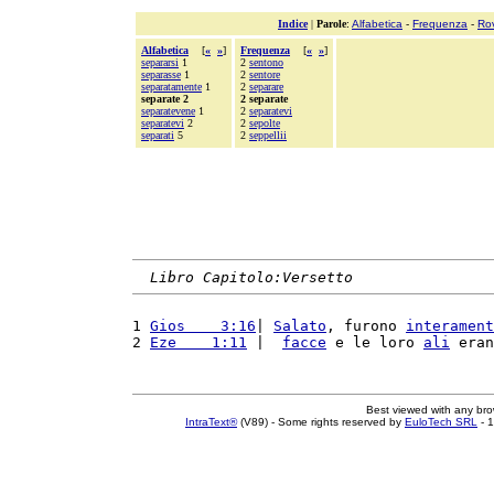
Indice
|
Parole
:
Alfabetica
-
Frequenza
-
Ro
Alfabetica
[
«
»
]
Frequenza
[
«
»
]
separarsi
1
2
sentono
separasse
1
2
sentore
separatamente
1
2
separare
separate 2
2 separate
separatevene
1
2
separatevi
separatevi
2
2
sepolte
separati
5
2
seppellii
Libro Capitolo:Versetto
1 
Gios    3:16
| 
Salato
, furono 
interament
2 
Eze    1:11
 |  
facce
 e le loro 
ali
 eran
Best viewed with any br
IntraText®
(V89) - Some rights reserved by
EuloTech SRL
- 1