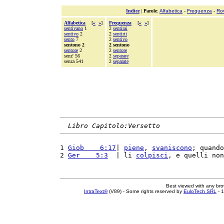
Indice
|
Parole
:
Alfabetica
-
Frequenza
-
Ro
Alfabetica
[
«
»
]
Frequenza
[
«
»
]
sentivano
1
2
sentirai
sentivo
2
2
sentirti
sento
7
2
sentivo
sentono 2
2 sentono
sentore
2
2
sentore
senz' 56
2
separare
senza 541
2
separate
Libro Capitolo:Versetto
1 
Giob    6:17
| 
piene
, 
svaniscono
; quando
2 
Ger    5:3
  | li 
colpisci
, e quelli non
Best viewed with any br
IntraText®
(V89) - Some rights reserved by
EuloTech SRL
- 1