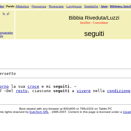
ice
|
Parole
:
Alfabetica
-
Frequenza
-
Rovesciate
-
Lunghezza
-
Statistiche
|
Aiuto
|
Biblioteca Intra
[
«
»
]
Bibbia Riveduta/Luzzi
IntraText - Concordanze
seguiti
inquantadue
ila
ersetto
orno
 la sua 
croce
 e mi 
seguiti
. ~

7 ~Del 
resto
, ciascuno 
seguiti
 a 
vivere
 nella 
condizione
Best viewed with any browser at 800x600 or 768x1024 on Tablet PC
me rights reserved by
EuloTech SRL
- 1996-2007. Content in this page is licensed under a
Creat