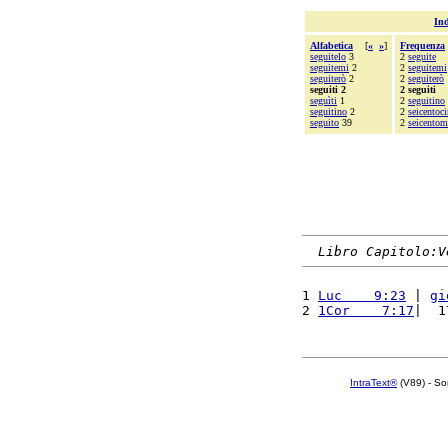
Ind
Alfabetica
[
«
»
]
Frequenza
seguitelo
3
2
seguite
seguitemi
2
2
seguitemi
seguiterò
2
2
seguiterò
seguiti 2
2 seguiti
seguìti
1
2
seguitino
seguitino
2
2
seicentoc
seguito
39
2
seicentom
Libro Capitolo:V
1 
Luc    9:23
 | 
gi
2 
1Cor    7:17
|  1
IntraText®
(V89) - So