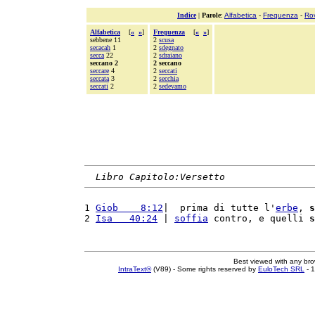
Indice
|
Parole
:
Alfabetica
-
Frequenza
-
Ro
Alfabetica
[
«
»
]
Frequenza
[
«
»
]
sebbene 11
2
scusa
secacah
1
2
sdegnato
secca
22
2
sdraiano
seccano 2
2 seccano
seccare
4
2
seccati
seccata
3
2
secchia
seccati
2
2
sedevamo
Libro Capitolo:Versetto
1 
Giob    8:12
|  prima di tutte l'
erbe
, 
s
2 
Isa   40:24
 | 
soffia
 contro, e quelli 
s
Best viewed with any br
IntraText®
(V89) - Some rights reserved by
EuloTech SRL
- 1