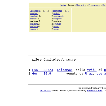
Indice
|
Parole
:
Alfabetica
-
Frequenza
-
Ro
Alfabetica
[
«
»
]
Frequenza
[
«
»
]
scudieri
1
2
scriviti
scudiero
17
2
scrosciante
scudo
45
2
scrupolo
scultore 2
2 scultore
scultura
2
2
scultura
sculture
6
2
scuola
scuola
2
2
scusa
Libro Capitolo:Versetto
1 
Eso   38:23
| 
Ahisamac
, della 
tribù
 di 
D
2 
Ger   10:9
 |      venuto da 
Ufaz
, 
opera
Best viewed with any br
IntraText®
(V89) - Some rights reserved by
EuloTech SRL
- 1