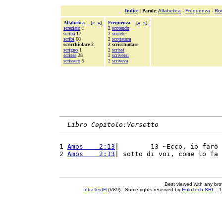
Indice
|
Parole
:
Alfabetica
-
Frequenza
-
Ro
Alfabetica
[
«
»
]
Frequenza
[
«
»
]
screziato
1
2
scotendo
scriba
17
2
scotete
scribi
60
2
scottatura
scricchiolare 2
2 scricchiolare
scrigno
1
2
scrissi
scrisse
28
2
scrivessi
scrissero
5
2
scriveva
Libro Capitolo:Versetto
1 
Amos    2:13
|        13 ~Ecco, io farò 
2 
Amos    2:13
| sotto di voi, come lo fa 
Best viewed with any br
IntraText®
(V89) - Some rights reserved by
EuloTech SRL
- 1