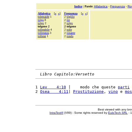
Indice
|
Parole
:
Alfabetica
-
Frequenza
-
Ro
Alfabetica
[
«
»
]
Frequenza
[
«
»
]
tolemaide
1
2
tòglilo
tolga
8
2
toi
tolgo
2
2
tolgo
tolgono 2
2 tolgono
tollerabile
4
2
tolte
tolleranza
3
2
tonante
tollerar
1
2
tondo
Libro Capitolo:Versetto
1 
Lev    4:10
 |    modo che queste 
parti
 
2 
Osea    4:11
| 
Prostituzione
, 
vino
 e 
mos
Best viewed with any br
IntraText®
(V89) - Some rights reserved by
EuloTech SRL
- 1