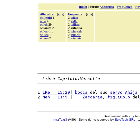
Indice
|
Parole
:
Alfabetica
-
Frequenza
-
Ro
Alfabetica
[
«
»
]
Frequenza
[
«
»
]
scillemiti
1
2
scihor
scilo
4
2
scilhi
sciloh
29
2
scillem
scilonita 2
2 scilonita
sciloniti
1
2
scimeath
scilsha
1
2
scimeiti
scimea
7
2
scimmie
Libro Capitolo:Versetto
1 
1Re   15:29
| 
bocca
 del suo 
servo
Ahija
 
2 
Neh   11:5
 |    
Zaccaria
, 
figliuolo
 del
Best viewed with any br
IntraText®
(V89) - Some rights reserved by
EuloTech SRL
- 1