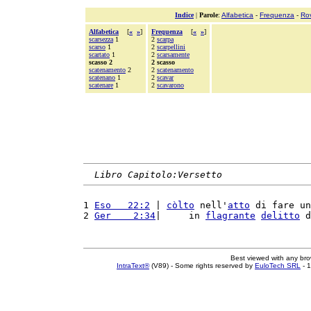
Indice
|
Parole
:
Alfabetica
-
Frequenza
-
Ro
Alfabetica
[
«
»
]
Frequenza
[
«
»
]
scarsezza
1
2
scarpa
scarso
1
2
scarpellini
scartato
1
2
scarsamente
scasso 2
2 scasso
scatenamento
2
2
scatenamento
scatenano
1
2
scavar
scatenare
1
2
scavarono
Libro Capitolo:Versetto
1 
Eso   22:2
 | 
còlto
 nell'
atto
 di fare un
2 
Ger    2:34
|     in 
flagrante
delitto
 d
Best viewed with any br
IntraText®
(V89) - Some rights reserved by
EuloTech SRL
- 1