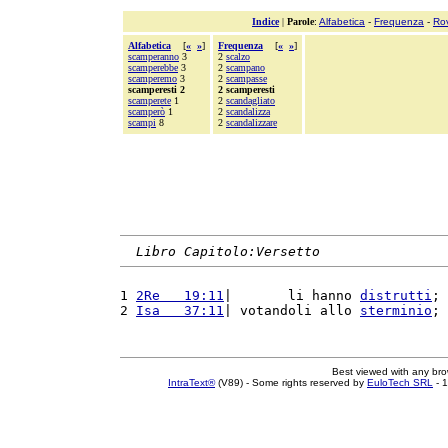
Indice
|
Parole
:
Alfabetica
-
Frequenza
-
Ro
Alfabetica
[
«
»
]
Frequenza
[
«
»
]
scamperanno
3
2
scalzo
scamperebbe
3
2
scampano
scamperemo
3
2
scampasse
scamperesti 2
2 scamperesti
scamperete
1
2
scandagliato
scamperò
1
2
scandalizza
scampi
8
2
scandalizzare
Libro Capitolo:Versetto
1 
2Re   19:11
|       li hanno 
distrutti
; 
2 
Isa   37:11
| votandoli allo 
sterminio
; 
Best viewed with any br
IntraText®
(V89) - Some rights reserved by
EuloTech SRL
- 1