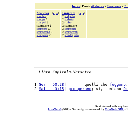
Indice
|
Parole
:
Alfabetica
-
Frequenza
-
Ro
Alfabetica
[
«
»
]
Frequenza
[
«
»
]
scambio
3
2
scalpello
scampa
6
2
scalzato
scampai
1
2
scalzo
scampano 2
2 scampano
scampare
23
2
scampasse
scamparono
5
2
scamperesti
scampasse
2
2
scandagliato
Libro Capitolo:Versetto
1 
Ger   50:28
|        quelli che 
fuggono
,
2 
Mal    3:15
| 
prosperano
; sì, tentano 
Di
Best viewed with any br
IntraText®
(V89) - Some rights reserved by
EuloTech SRL
- 1