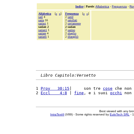
Indice
|
Parole
:
Alfabetica
-
Frequenza
-
Ro
Alfabetica
[
«
»
]
Frequenza
[
«
»
]
sazî
4
2
sarid
sazia
16
2
satollati
saziaci
1
2
saviamente
sazian 2
2 sazian
saziarci
1
2
sazino
saziare
4
2
sbaglio
saziarli
1
2
sbaragliò
Libro Capitolo:Versetto
1 
Prov   30:15
|     son tre 
cose
 che non 
2 
Eccl    4:8
 | 
fine
, e i suoi 
occhi
 non 
Best viewed with any br
IntraText®
(V89) - Some rights reserved by
EuloTech SRL
- 1