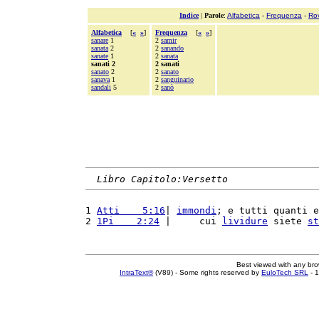
Indice
|
Parole
:
Alfabetica
-
Frequenza
-
Ro
Alfabetica
[
«
»
]
Frequenza
[
«
»
]
sanare
1
2
samir
sanata
2
2
sanando
sanate
1
2
sanata
sanati 2
2 sanati
sanato
2
2
sanato
sanava
1
2
sanguinario
sandali
5
2
sanò
Libro Capitolo:Versetto
1 
Atti    5:16
| 
immondi
; e tutti quanti e
2 
1Pi    2:24
 |     cui 
lividure
 siete 
st
Best viewed with any br
IntraText®
(V89) - Some rights reserved by
EuloTech SRL
- 1