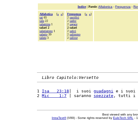
Indice
|
Parole
:
Alfabetica
-
Frequenza
-
Ro
Alfabetica
[
«
»
]
Frequenza
[
«
»
]
sai
65
2
sacrifici
sala
22
2
sadoc
salamina
1
2
sagace
salari 2
2 salari
salariarono
1
2
salici
salario
39
2
salimmo
salata
3
2
salisse
Libro Capitolo:Versetto
1 
Isa   23:18
|  i suoi 
guadagni
 e i suoi 
2 
Mic    1:7
 | saranno 
spezzate
, tutti i 
Best viewed with any br
IntraText®
(V89) - Some rights reserved by
EuloTech SRL
- 1