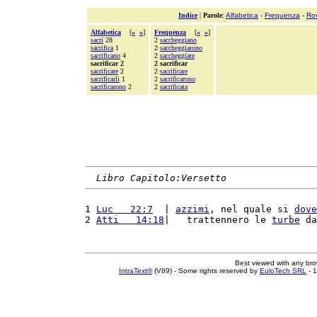
Indice
|
Parole
:
Alfabetica
-
Frequenza
-
Ro
Alfabetica
[
«
»
]
Frequenza
[
«
»
]
sacri
28
2
saccheggiano
sacrifica
1
2
saccheggiarono
sacrificano
4
2
saccheggiate
sacrificar 2
2 sacrificar
sacrificare
2
2
sacrificare
sacrificarli
1
2
sacrificarono
sacrificarono
2
2
sacrificata
Libro Capitolo:Versetto
1 
Luc   22:7
  | 
azzimi
, nel quale si 
dove
2 
Atti   14:18
|   trattennero le 
turbe
 da
Best viewed with any br
IntraText®
(V89) - Some rights reserved by
EuloTech SRL
- 1