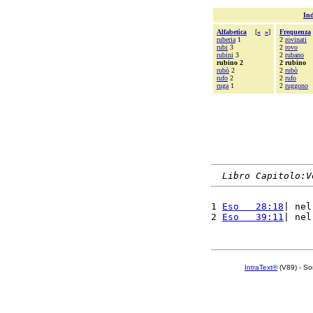
Ind
Alfabetica
[
«
»
]
Frequenza
ruberia
1
2
rovinati
rubi
3
2
rovo
rubini
3
2
rubano
rubino 2
2 rubino
rubò
2
2
rubò
rufo
2
2
rufo
ruga
1
2
ruggono
Libro Capitolo:V
1 
Eso   28:18
| nel
2 
Eso   39:11
| nel
IntraText®
(V89) - So