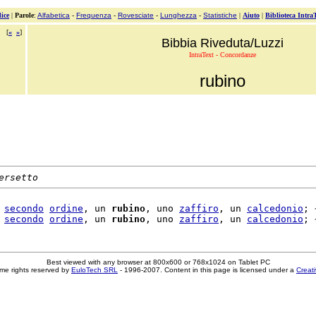
ice
|
Parole
:
Alfabetica
-
Frequenza
-
Rovesciate
-
Lunghezza
-
Statistiche
|
Aiuto
|
Biblioteca Intra
[
«
»
]
Bibbia Riveduta/Luzzi
IntraText - Concordanze
rubino
ersetto
 
secondo
ordine
, un 
rubino
, uno 
zaffiro
, un 
calcedonio
; ~
 
secondo
ordine
, un 
rubino
, uno 
zaffiro
, un 
calcedonio
Best viewed with any browser at 800x600 or 768x1024 on Tablet PC
me rights reserved by
EuloTech SRL
- 1996-2007. Content in this page is licensed under a
Creat