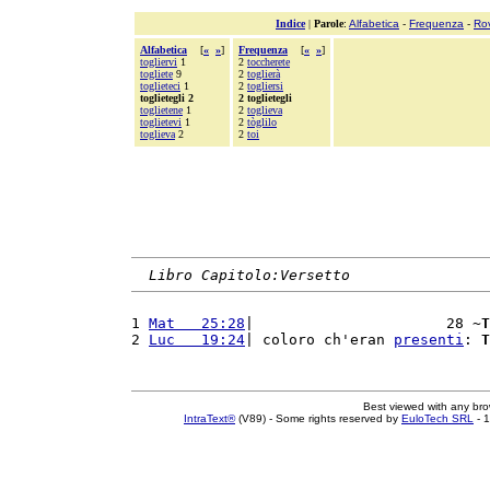
Indice
|
Parole
:
Alfabetica
-
Frequenza
-
Ro
Alfabetica
[
«
»
]
Frequenza
[
«
»
]
togliervi
1
2
toccherete
togliete
9
2
toglierà
toglieteci
1
2
togliersi
toglietegli 2
2 toglietegli
toglietene
1
2
toglieva
toglietevi
1
2
tòglilo
toglieva
2
2
toi
Libro Capitolo:Versetto
1 
Mat   25:28
|                      28 ~
T
2 
Luc   19:24
| coloro ch'eran 
presenti
: 
T
Best viewed with any br
IntraText®
(V89) - Some rights reserved by
EuloTech SRL
- 1