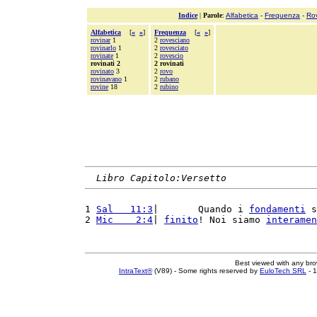
Indice
|
Parole
:
Alfabetica
-
Frequenza
-
Ro
Alfabetica
[
«
»
]
Frequenza
[
«
»
]
rovinar
1
2
rovesciano
rovinarlo
1
2
rovesciato
rovinate
1
2
rovescio
rovinati 2
2 rovinati
rovinato
3
2
rovo
rovinavano
1
2
rubano
rovine
18
2
rubino
Libro Capitolo:Versetto
1 
Sal   11:3
|       Quando i 
fondamenti
 s
2 
Mic    2:4
| 
finito
! Noi siamo 
interamen
Best viewed with any br
IntraText®
(V89) - Some rights reserved by
EuloTech SRL
- 1