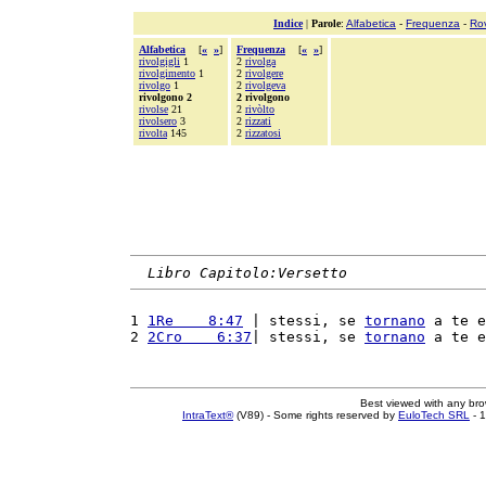
Indice
|
Parole
:
Alfabetica
-
Frequenza
-
Ro
Alfabetica
[
«
»
]
Frequenza
[
«
»
]
rivolgigli
1
2
rivolga
rivolgimento
1
2
rivolgere
rivolgo
1
2
rivolgeva
rivolgono 2
2 rivolgono
rivolse
21
2
rivòlto
rivolsero
3
2
rizzati
rivolta
145
2
rizzatosi
Libro Capitolo:Versetto
1 
1Re    8:47
 | stessi, se 
tornano
 a te e
2 
2Cro    6:37
| stessi, se 
tornano
 a te e
Best viewed with any br
IntraText®
(V89) - Some rights reserved by
EuloTech SRL
- 1