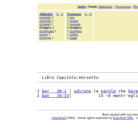
Indice
|
Parole
:
Alfabetica
-
Frequenza
-
Ro
Alfabetica
[
«
»
]
Frequenza
[
«
»
]
rivolgerti
3
2
rivo
rivolgervi
1
2
rivolga
rivolgete
3
2
rivolgere
rivolgeva 2
2 rivolgeva
rivolgevano
1
2
rivolgono
rivolgi
3
2
rivòlto
rivolgigli
1
2
rizzati
Libro Capitolo:Versetto
1 
Ger   38:1
 | 
udirono
 le 
parole
 che 
Gere
2 
Dan   10:15
|           15 ~E mentr'egli
Best viewed with any br
IntraText®
(V89) - Some rights reserved by
EuloTech SRL
- 1