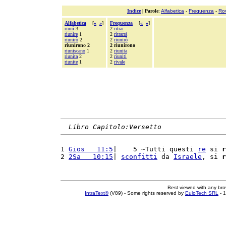
Indice
|
Parole
:
Alfabetica
-
Frequenza
-
Ro
Alfabetica
[
«
»
]
Frequenza
[
«
»
]
riunì
3
2
ritrai
riunire
1
2
ritrarrà
riunirò
2
2
riunirò
riunirono 2
2 riunirono
riuniscano
1
2
riunita
riunita
2
2
riuniti
riunite
1
2
rivale
Libro Capitolo:Versetto
1 
Gios   11:5
|    5 ~Tutti questi 
re
 si 
r
2 
2Sa   10:15
| 
sconfitti
 da 
Israele
, si 
r
Best viewed with any br
IntraText®
(V89) - Some rights reserved by
EuloTech SRL
- 1