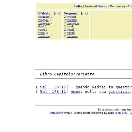
Indice
|
Parole
:
Alfabetica
-
Frequenza
-
Ro
Alfabetica
[
«
»
]
Frequenza
[
«
»
]
ritraggano
1
2
ritornati
ritraggasi
1
2
ritornerai
ritraggono
2
2
ritraggono
ritrai 2
2 ritrai
ritraiti
1
2
ritrarrà
ritrarci
3
2
riunirò
ritrarmene
1
2
riunirono
Libro Capitolo:Versetto
1 
Sal   35:17
|   quando 
vedrai
 tu questo?
2 
Sal  143:11
| 
nome
; nella tua 
giustizia
,
Best viewed with any br
IntraText®
(V89) - Some rights reserved by
EuloTech SRL
- 1