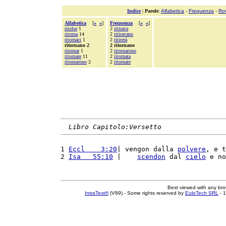
Indice
|
Parole
:
Alfabetica
-
Frequenza
-
Ro
Alfabetica
[
«
»
]
Frequenza
[
«
»
]
ritolse
1
2
ritirava
ritorna
14
2
ritiravano
ritornaci
1
2
ritirerà
ritornano 2
2 ritornano
ritornar
1
2
ritornarono
ritornare
11
2
ritornata
ritornarono
2
2
ritornate
Libro Capitolo:Versetto
1 
Eccl    3:20
| vengon dalla 
polvere
, e t
2 
Isa   55:10
 |    
scendon
 dal 
cielo
 e no
Best viewed with any br
IntraText®
(V89) - Some rights reserved by
EuloTech SRL
- 1