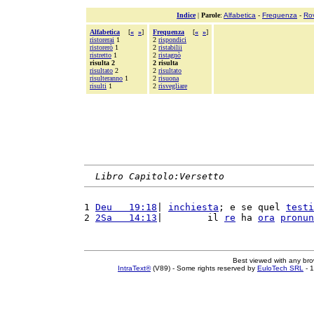
Indice
|
Parole
:
Alfabetica
-
Frequenza
-
Ro
Alfabetica
[
«
»
]
Frequenza
[
«
»
]
ristorerai
1
2
rispondici
ristorerò
1
2
ristabilii
ristretto
1
2
ristagnò
risulta 2
2 risulta
risultato
2
2
risultato
risulteranno
1
2
risuona
risulti
1
2
risvegliare
Libro Capitolo:Versetto
1 
Deu   19:18
| 
inchiesta
; e se quel 
testi
2 
2Sa   14:13
|        il 
re
 ha 
ora
pronun
Best viewed with any br
IntraText®
(V89) - Some rights reserved by
EuloTech SRL
- 1