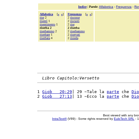
Indice
|
Parole
:
Alfabetica
-
Frequenza
-
Ro
Alfabetica
[
«
»
]
Frequenza
[
«
»
]
rise
2
2
riscosse
risentì
1
2
riscuoti
risentimento
1
2
rise
riserba 2
2 riserba
riserbammo
2
2
riserbammo
riserbare
1
2
riservati
riserbata
4
2
risieda
Libro Capitolo:Versetto
1 
Giob   20:29
| 29 ~Tale la 
parte
 che 
Dio
2 
Giob   27:13
| 13 ~Ecco la 
parte
 che 
Dio
Best viewed with any br
IntraText®
(V89) - Some rights reserved by
EuloTech SRL
- 1