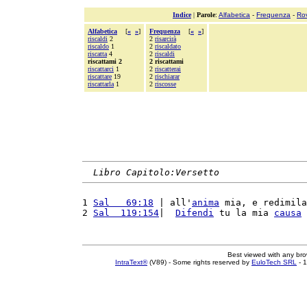
Indice
|
Parole
:
Alfabetica
-
Frequenza
-
Ro
Alfabetica
[
«
»
]
Frequenza
[
«
»
]
riscaldi
2
2
risarcirà
riscaldo
1
2
riscaldato
riscatta
4
2
riscaldi
riscattami 2
2 riscattami
riscattarci
1
2
riscatterai
riscattare
19
2
rischiarar
riscattarla
1
2
riscosse
Libro Capitolo:Versetto
1 
Sal   69:18
 | all'
anima
 mia, e redimila
2 
Sal  119:154
|  
Difendi
 tu la mia 
causa
 
Best viewed with any br
IntraText®
(V89) - Some rights reserved by
EuloTech SRL
- 1