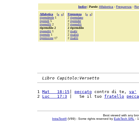
Indice
|
Parole
:
Alfabetica
-
Frequenza
-
Ro
Alfabetica
[
«
»
]
Frequenza
[
«
»
]
riprendetele
1
2
riprendano
riprendi
5
2
riprender
riprendili
2
2
riprendili
riprendilo 2
2 riprendilo
riprenditi
1
2
risalir
riprendo
1
2
risalirà
riprensione
17
2
risaliti
Libro Capitolo:Versetto
1 
Mat   18:15
| 
peccato
 contro di te, 
va'
 
2 
Luc   17:3
 |   Se il tuo 
fratello
pecca
Best viewed with any br
IntraText®
(V89) - Some rights reserved by
EuloTech SRL
- 1