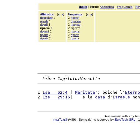
Indice
|
Parole
:
Alfabetica
-
Frequenza
-
Ro
Alfabetica
[
«
»
]
Frequenza
[
«
»
]
ripopolate
1
2
ripone
riporla
1
2
riponete
riporli
1
2
ripongo
riporrà 2
2 riporrà
riporrai
2
2
riporrai
riporre
2
2
riporre
riporta
2
2
riporta
Libro Capitolo:Versetto
1 
Isa   62:4
 | 
Maritata
'; poiché l'
Eterno
2 
Eze   29:16
|    e la 
casa
 d'
Israele
 non
Best viewed with any br
IntraText®
(V89) - Some rights reserved by
EuloTech SRL
- 1