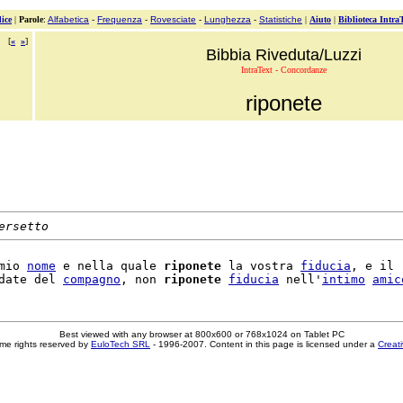
ice
|
Parole
:
Alfabetica
-
Frequenza
-
Rovesciate
-
Lunghezza
-
Statistiche
|
Aiuto
|
Biblioteca Intra
[
«
»
]
Bibbia Riveduta/Luzzi
IntraText - Concordanze
riponete
ersetto
mio 
nome
 e nella quale 
riponete
 la vostra 
fiducia
, e il

date del 
compagno
, non 
riponete
fiducia
 nell'
intimo
amic
Best viewed with any browser at 800x600 or 768x1024 on Tablet PC
me rights reserved by
EuloTech SRL
- 1996-2007. Content in this page is licensed under a
Creat