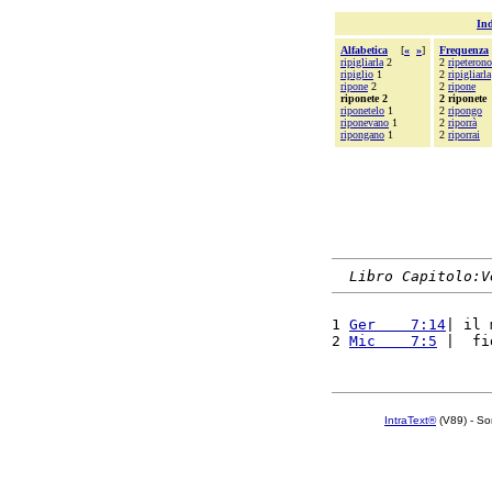
Ind
Alfabetica
[
«
»
]
Frequenza
ripigliarla
2
2
ripeterono
ripiglio
1
2
ripigliarla
ripone
2
2
ripone
riponete 2
2 riponete
riponetelo
1
2
ripongo
riponevano
1
2
riporrà
ripongano
1
2
riporrai
Libro Capitolo:V
1 
Ger    7:14
| il 
2 
Mic    7:5
 |  fi
IntraText®
(V89) - So