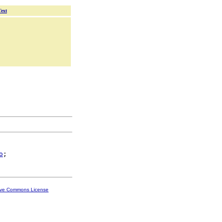
Text
o
ive Commons License