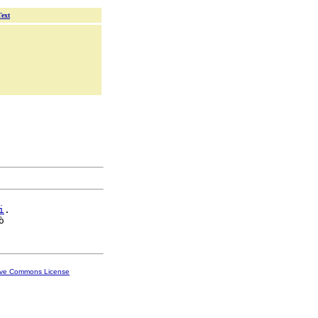
Text
i
.

ive Commons License