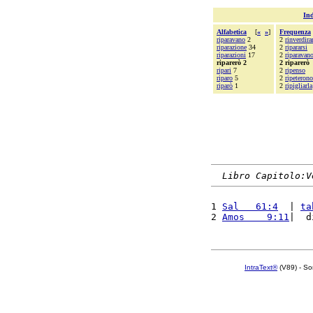
Ind
Alfabetica
[
«
»
]
Frequenza
riparavano
2
2
rinverdir
riparazione
34
2
ripararsi
riparazioni
17
2
riparavan
riparerò 2
2 riparerò
ripari
7
2
ripenso
riparo
5
2
ripeterono
riparò
1
2
ripigliarla
Libro Capitolo:V
1 
Sal   61:4
  | 
ta
2 
Amos    9:11
|  d
IntraText®
(V89) - So