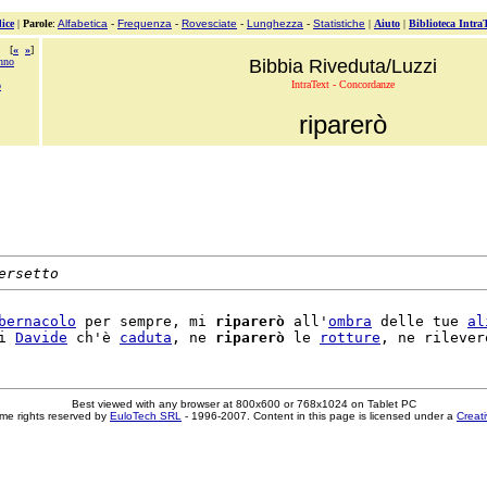
ice
|
Parole
:
Alfabetica
-
Frequenza
-
Rovesciate
-
Lunghezza
-
Statistiche
|
Aiuto
|
Biblioteca Intra
[
«
»
]
anno
Bibbia Riveduta/Luzzi
IntraText - Concordanze
o
riparerò
ersetto
bernacolo
 per sempre, mi 
riparerò
 all'
ombra
 delle tue 
al
i 
Davide
 ch'è 
caduta
, ne 
riparerò
 le 
rotture
Best viewed with any browser at 800x600 or 768x1024 on Tablet PC
me rights reserved by
EuloTech SRL
- 1996-2007. Content in this page is licensed under a
Creat