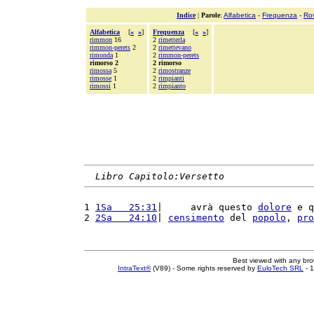
Indice
|
Parole
:
Alfabetica
-
Frequenza
-
Ro
Alfabetica
[
«
»
]
Frequenza
[
«
»
]
rimmon
16
2
rimetterla
rimmon-perets
2
2
rimettevano
rimonda
1
2
rimmon-perets
rimorso 2
2 rimorso
rimossa
5
2
rimostranze
rimosse
1
2
rimpianti
rimossi
1
2
rimpianto
Libro Capitolo:Versetto
1 
1Sa   25:31
|     avrà questo 
dolore
 e q
2 
2Sa   24:10
| 
censimento
 del 
popolo
, 
pro
Best viewed with any br
IntraText®
(V89) - Some rights reserved by
EuloTech SRL
- 1