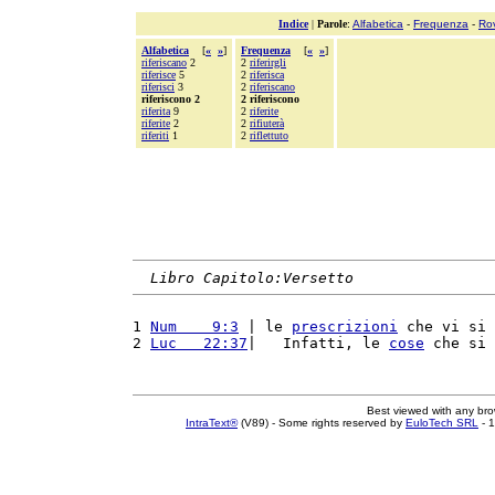
Indice
|
Parole
:
Alfabetica
-
Frequenza
-
Ro
Alfabetica
[
«
»
]
Frequenza
[
«
»
]
riferiscano
2
2
riferirgli
riferisce
5
2
riferisca
riferisci
3
2
riferiscano
riferiscono 2
2 riferiscono
riferita
9
2
riferite
riferite
2
2
rifiuterà
riferiti
1
2
riflettuto
Libro Capitolo:Versetto
1 
Num    9:3
 | le 
prescrizioni
 che vi si 
2 
Luc   22:37
|   Infatti, le 
cose
 che si 
Best viewed with any br
IntraText®
(V89) - Some rights reserved by
EuloTech SRL
- 1