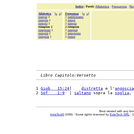
Indice
|
Parole
:
Alfabetica
-
Frequenza
-
Ro
Alfabetica
[
«
»
]
Frequenza
[
«
»
]
riempie
3
2
riedifichiamo
riempila
1
2
riempi
riempio
1
2
riempia
riempion 2
2 riempion
riempiono
1
2
riempirà
riempirà
2
2
riempirono
riempirai
1
2
rientra
Libro Capitolo:Versetto
1 
Giob   15:24
|    
distretta
 e l'
angoscia
2 
Sof    1:9
  | 
saltano
 sopra la 
soglia
, 
Best viewed with any br
IntraText®
(V89) - Some rights reserved by
EuloTech SRL
- 1