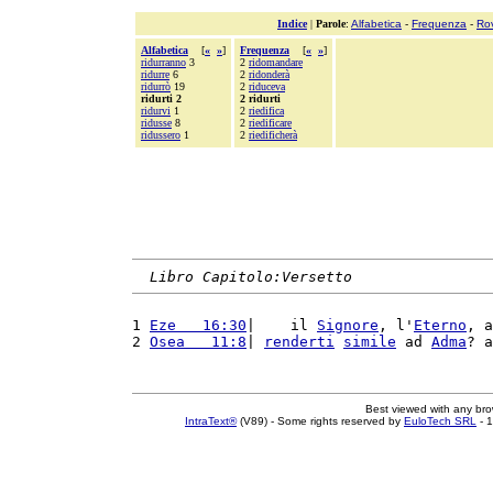
Indice
|
Parole
:
Alfabetica
-
Frequenza
-
Ro
Alfabetica
[
«
»
]
Frequenza
[
«
»
]
ridurranno
3
2
ridomandare
ridurre
6
2
ridonderà
ridurrò
19
2
riduceva
ridurti 2
2 ridurti
ridurvi
1
2
riedifica
ridusse
8
2
riedificare
ridussero
1
2
riedificherà
Libro Capitolo:Versetto
1 
Eze   16:30
|    il 
Signore
, l'
Eterno
, a
2 
Osea   11:8
| 
renderti
simile
 ad 
Adma
? a
Best viewed with any br
IntraText®
(V89) - Some rights reserved by
EuloTech SRL
- 1