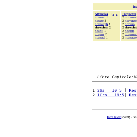
Ind
Alfabetica
[
«
»
]
Frequenza
ricrearmi
1
2
ricoverars
ricreato
3
2
ricoverato
ricrescergli
1
2
ricovero
ricresciuta 2
2 ricresciut
ricuciti
1
2
ricupera
ricupera
2
2
ricuperan
ricuperai
1
2
ricuperar
Libro Capitolo:V
1 
2Sa   10:5
 | 
Res
2 
1Cro   19:5
| 
Res
IntraText®
(V89) - So