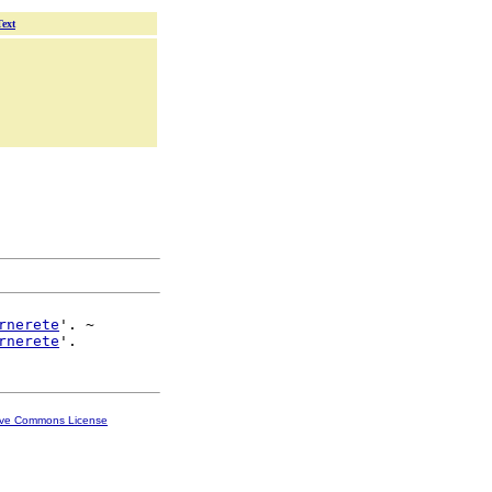
Text
rnerete
'. ~

rnerete
ive Commons License