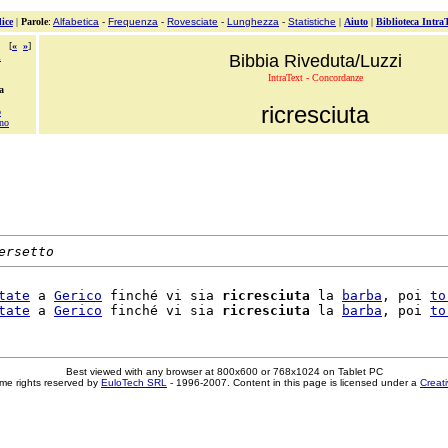
ice
|
Parole
:
Alfabetica
-
Frequenza
-
Rovesciate
-
Lunghezza
-
Statistiche
|
Aiuto
|
Biblioteca Intra
[
«
»
]
i
Bibbia Riveduta/Luzzi
IntraText - Concordanze
a
ricresciuta
o
ono
ersetto
tate
 a 
Gerico
 finché vi sia 
ricresciuta
 la 
barba
, poi 
to
tate
 a 
Gerico
 finché vi sia 
ricresciuta
 la 
barba
, poi 
to
Best viewed with any browser at 800x600 or 768x1024 on Tablet PC
me rights reserved by
EuloTech SRL
- 1996-2007. Content in this page is licensed under a
Creat