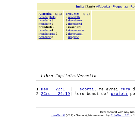
Indice
|
Parole
:
Alfabetica
-
Frequenza
-
Ro
Alfabetica
[
«
»
]
Frequenza
[
«
»
]
ricondurglielo
1
2
ricondotti
ricondurla
1
2
riconducete
ricondurle
1
2
riconducevi
ricondurli 2
2 ricondurli
ricondurrà
4
2
riconoscendo
ricondurranno
3
2
riconoscenti
ricondurre
8
2
ricoperse
Libro Capitolo:Versetto
1 
Deu   22:1
  |   
scorti
, ma avrai 
cura
 d
2 
2Cro   24:19
| loro bensì de' 
profeti
 pe
Best viewed with any br
IntraText®
(V89) - Some rights reserved by
EuloTech SRL
- 1