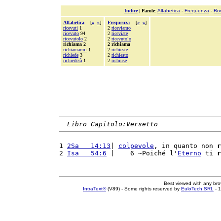
Indice
|
Parole
:
Alfabetica
-
Frequenza
-
Ro
Alfabetica
[
«
»
]
Frequenza
[
«
»
]
ricevuti
1
2
riceviamo
ricevuto
94
2
riceviate
ricevutolo
2
2
ricevutolo
richiama 2
2 richiama
richiamarmi
1
2
richieste
richiede
3
2
richiesto
richiederà
1
2
richiuse
Libro Capitolo:Versetto
1 
2Sa   14:13
| 
colpevole
, in quanto non 
r
2 
Isa   54:6
 |    6 ~Poiché l'
Eterno
 ti 
r
Best viewed with any br
IntraText®
(V89) - Some rights reserved by
EuloTech SRL
- 1