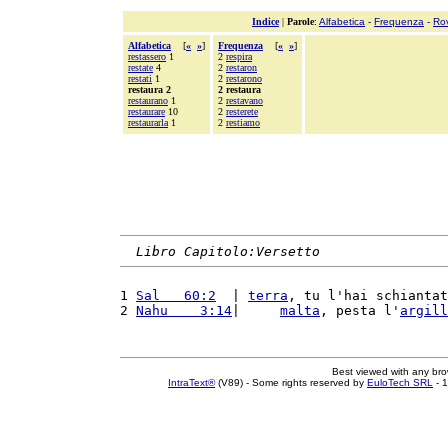
Indice
|
Parole
:
Alfabetica
-
Frequenza
-
Ro
Alfabetica
[
«
»
]
Frequenza
[
«
»
]
restassero
1
2
respira
restate
4
2
restaron
restati
1
2
restarono
restaura 2
2 restaura
restaurano
1
2
restavano
restaurare
10
2
resterete
restaurarla
1
2
restiamo
Libro Capitolo:Versetto
1 
Sal   60:2
  | 
terra
, tu l'hai schiantat
2 
Nahu    3:14
|     
malta
, pesta l'
argill
Best viewed with any br
IntraText®
(V89) - Some rights reserved by
EuloTech SRL
- 1