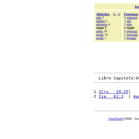
Ind
Alfabetica
[
«
»
]
Frequenza
refei
2
2
redimerò
refidim
5
2
refa
refrigerio
4
2
refei
regale 2
2 regale
regali
14
2
reggitori
regalo
14
2
registrare
regalò
1
2
regnano
Libro Capitolo:V
1 
1Cro   29:25
|   
2 
Isa   62:3
  | 
ma
IntraText®
(V89) - So