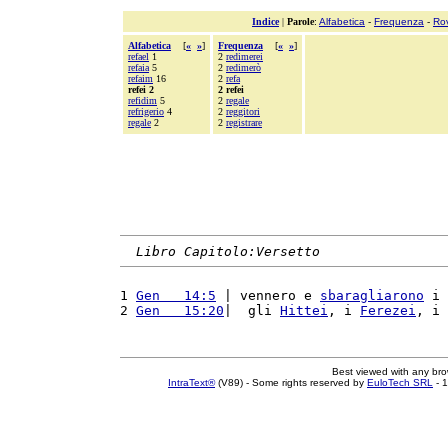
Indice
|
Parole
:
Alfabetica
-
Frequenza
-
Ro
Alfabetica
[
«
»
]
Frequenza
[
«
»
]
refael
1
2
redimerei
refaia
5
2
redimerò
refaim
16
2
refa
refei 2
2 refei
refidim
5
2
regale
refrigerio
4
2
reggitori
regale
2
2
registrare
Libro Capitolo:Versetto
1 
Gen   14:5
 | vennero e 
sbaragliarono
 i 
2 
Gen   15:20
|  gli 
Hittei
, i 
Ferezei
, i 
Best viewed with any br
IntraText®
(V89) - Some rights reserved by
EuloTech SRL
- 1