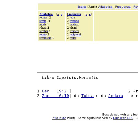
Indice
|
Parole
:
Alfabetica
-
Frequenza
-
Ro
Alfabetica
[
«
»
]
Frequenza
[
«
»
]
recatasi
2
2
reba
recate
11
2
recando
recati
3
2
recatasi
récati 2
2 récati
recatisi
1
2
reciderà
recato
5
2
recipienti
recatoselo
1
2
recise
Libro Capitolo:Versetto
1 
Ger   19:2
 |                       2 ~
r
2 
Zac    6:10
| da 
Tobia
 e da 
Jedaia
 - e 
r
Best viewed with any br
IntraText®
(V89) - Some rights reserved by
EuloTech SRL
- 1