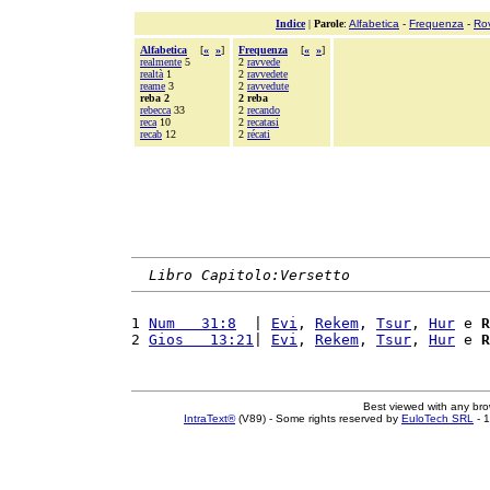
Indice
|
Parole
:
Alfabetica
-
Frequenza
-
Ro
Alfabetica
[
«
»
]
Frequenza
[
«
»
]
realmente
5
2
ravvede
realtà
1
2
ravvedete
reame
3
2
ravvedute
reba 2
2 reba
rebecca
33
2
recando
reca
10
2
recatasi
recab
12
2
récati
Libro Capitolo:Versetto
1 
Num   31:8
  | 
Evi
, 
Rekem
, 
Tsur
, 
Hur
 e 
R
2 
Gios   13:21
| 
Evi
, 
Rekem
, 
Tsur
, 
Hur
 e 
R
Best viewed with any br
IntraText®
(V89) - Some rights reserved by
EuloTech SRL
- 1