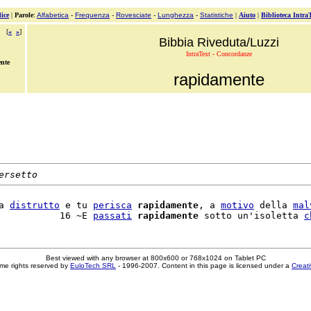
ice
|
Parole
:
Alfabetica
-
Frequenza
-
Rovesciate
-
Lunghezza
-
Statistiche
|
Aiuto
|
Biblioteca Intra
[
«
»
]
Bibbia Riveduta/Luzzi
IntraText - Concordanze
nte
rapidamente
ersetto
a 
distrutto
 e tu 
perisca
rapidamente
, a 
motivo
 della 
mal
           16 ~E 
passati
rapidamente
 sotto un'isoletta 
c
Best viewed with any browser at 800x600 or 768x1024 on Tablet PC
me rights reserved by
EuloTech SRL
- 1996-2007. Content in this page is licensed under a
Creat