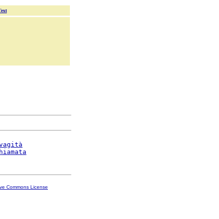
Text
vagità
hiamata
ive Commons License