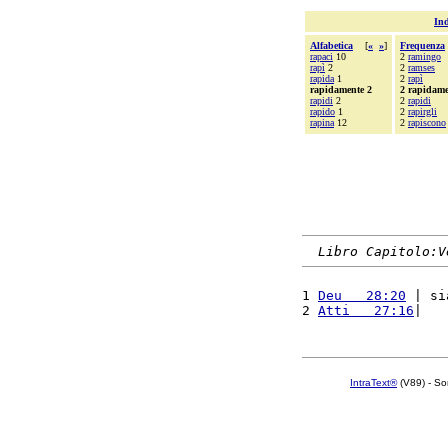
Ind
Alfabetica
[
«
»
]
Frequenza
rapaci
10
2
ramingo
rapì
2
2
ramses
rapida
1
2
rapì
rapidamente 2
2 rapidame
rapidi
2
2
rapidi
rapido
1
2
rapirgli
rapina
12
2
rapiscono
Libro Capitolo:V
1 
Deu   28:20
 | si
2 
Atti   27:16
|   
IntraText®
(V89) - So