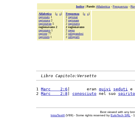
Indice
|
Parole
:
Alfabetica
-
Frequenza
-
Ro
Alfabetica
[
«
»
]
Frequenza
[
«
»
]
ragionato
1
2
ragionar
ragionava
2
2
ragionare
ragionavan
5
2
ragionava
ragionavano 2
2 ragionavano
ragionavo
1
2
ragno
ragione
77
2
rallegrandosi
ragionerà
1
2
rallegrarti
Libro Capitolo:Versetto
1 
Marc    2:6
|       eran 
quivi
seduti
 e 
2 
Marc    2:8
| 
conosciuto
 nel suo 
spirito
Best viewed with any br
IntraText®
(V89) - Some rights reserved by
EuloTech SRL
- 1