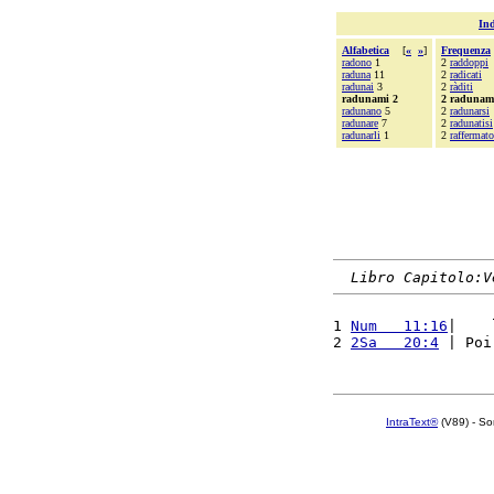
Ind
Alfabetica
[
«
»
]
Frequenza
radono
1
2
raddoppi
raduna
11
2
radicati
radunai
3
2
ràditi
radunami 2
2 radunam
radunano
5
2
radunarsi
radunare
7
2
radunatisi
radunarli
1
2
raffermato
Libro Capitolo:V
1 
Num   11:16
|    
2 
2Sa   20:4
 | Poi
IntraText®
(V89) - So