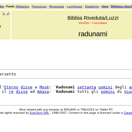
ice
|
Parole
:
Alfabetica
-
Frequenza
-
Rovesciate
-
Lunghezza
-
Statistiche
|
Aiuto
|
Biblioteca Intra
[
«
»
]
Bibbia Riveduta/Luzzi
IntraText - Concordanze
i
radunami
ersetto
l'
Eterno
disse
 a 
Mosè
: `
Radunami
settanta
uomini
 degli 
a
 il 
re
disse
 ad 
Amasa
: `
Radunami
 tutti gli 
uomini
 di 
Giu
Best viewed with any browser at 800x600 or 768x1024 on Tablet PC
me rights reserved by
EuloTech SRL
- 1996-2007. Content in this page is licensed under a
Creat