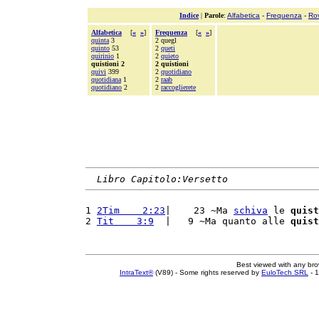
Indice
|
Parole
:
Alfabetica
-
Frequenza
-
Ro
Alfabetica
[
«
»
]
Frequenza
[
«
»
]
quinta
3
2 quegl
quinto
53
2
queti
quirinio
1
2
quieto
quistioni 2
2 quistioni
quivi
399
2
quotidiano
quotidiana
1
2
raab
quotidiano
2
2
raccoglierete
Libro Capitolo:Versetto
1 
2Tim    2:23
|    23 ~Ma 
schiva
 le 
quist
2 
Tit    3:9
  |   9 ~Ma quanto alle 
quist
Best viewed with any br
IntraText®
(V89) - Some rights reserved by
EuloTech SRL
- 1